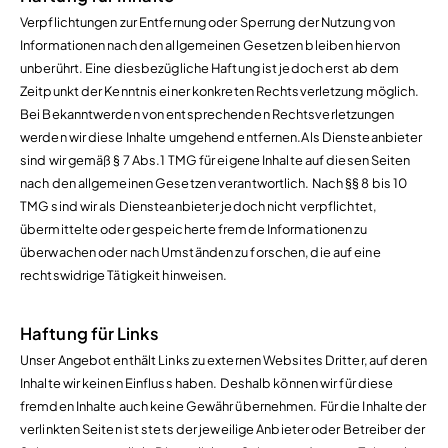
Verpflichtungen zur Entfernung oder Sperrung der Nutzung von
Informationen nach den allgemeinen Gesetzen bleiben hiervon
unberührt. Eine diesbezügliche Haftung ist jedoch erst ab dem
Zeitpunkt der Kenntnis einer konkreten Rechtsverletzung möglich.
Bei Bekanntwerden von entsprechenden Rechtsverletzungen
werden wir diese Inhalte umgehend entfernen.Als Diensteanbieter
sind wir gemäß § 7 Abs.1 TMG für eigene Inhalte auf diesen Seiten
nach den allgemeinen Gesetzen verantwortlich. Nach §§ 8 bis 10
TMG sind wir als Diensteanbieter jedoch nicht verpflichtet,
übermittelte oder gespeicherte fremde Informationen zu
überwachen oder nach Umständen zu forschen, die auf eine
rechtswidrige Tätigkeit hinweisen.
Haftung für Links
Unser Angebot enthält Links zu externen Websites Dritter, auf deren
Inhalte wir keinen Einfluss haben. Deshalb können wir für diese
fremden Inhalte auch keine Gewähr übernehmen. Für die Inhalte der
verlinkten Seiten ist stets der jeweilige Anbieter oder Betreiber der