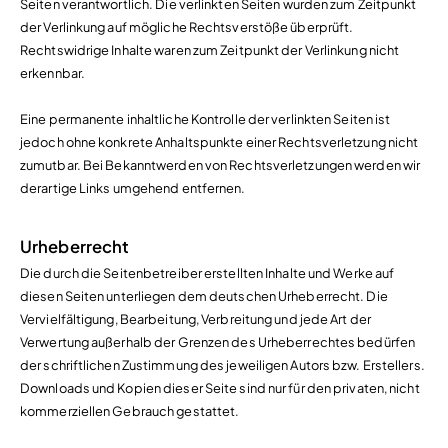
Seiten verantwortlich. Die verlinkten Seiten wurden zum Zeitpunkt
der Verlinkung auf mögliche Rechtsverstöße überprüft.
Rechtswidrige Inhalte waren zum Zeitpunkt der Verlinkung nicht
erkennbar.
Eine permanente inhaltliche Kontrolle der verlinkten Seiten ist
jedoch ohne konkrete Anhaltspunkte einer Rechtsverletzung nicht
zumutbar. Bei Bekanntwerden von Rechtsverletzungen werden wir
derartige Links umgehend entfernen.
Urheberrecht
Die durch die Seitenbetreiber erstellten Inhalte und Werke auf
diesen Seiten unterliegen dem deutschen Urheberrecht. Die
Vervielfältigung, Bearbeitung, Verbreitung und jede Art der
Verwertung außerhalb der Grenzen des Urheberrechtes bedürfen
der schriftlichen Zustimmung des jeweiligen Autors bzw. Erstellers.
Downloads und Kopien dieser Seite sind nur für den privaten, nicht
kommerziellen Gebrauch gestattet.